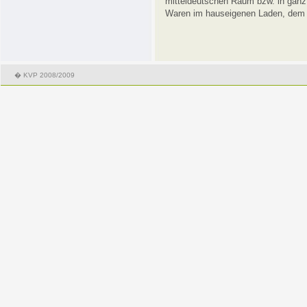
mitteldeutschen Raum bzw. in ganz
Waren im hauseigenen Laden, de
� KVP 2008/2009