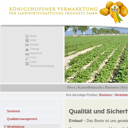
Home
AGB
Kontakt
Sitemap
Impressum
Suche
Login
Datenschutzerklärung
News
Kartoffelmarkt
Business
Koc
|
|
|
Ihre derzeitige Position:
Business
/
Verarbeit
Qualität und Sicherh
Sortiment
Qualitätsmanagement
Einkauf
– Das Beste ist uns gerad
Verarbeitung