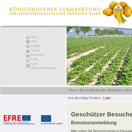
Home
AGB
Kontakt
Sitemap
Impressum
Suche
Login
Datenschutzerklärung
News
Kartoffelmarkt
Business
Koc
|
|
|
Ihre derzeitige Position:
Login
Geschützer Besuche
Benutzeranmeldung
Bitte geben Sie Benutzernamen in Passwor