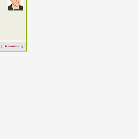
|
Seitenanfang