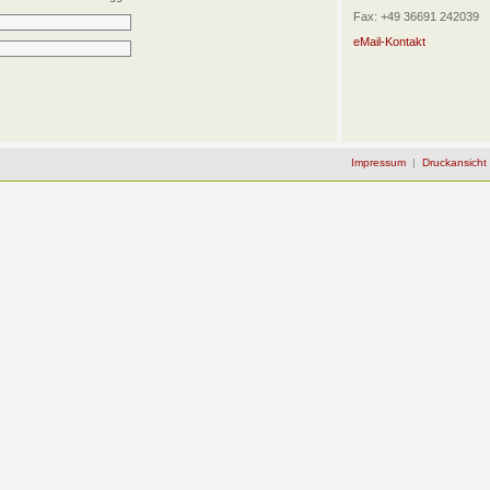
Fax: +49 36691 242039
eMail-Kontakt
Impressum
|
Druckansicht