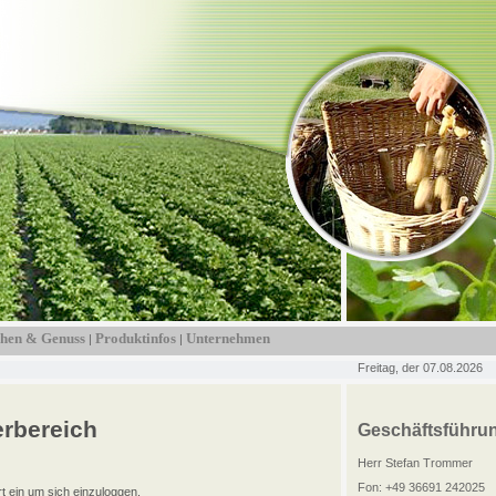
hen & Genuss
Produktinfos
Unternehmen
|
|
Freitag, der 07.08.2026
rbereich
Geschäftsführu
Herr Stefan Trommer
Fon: +49 36691 242025
t ein um sich einzuloggen.