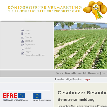
Home
AGB
Kontakt
Sitemap
Impressum
Suche
Login
Datenschutzerklärung
News
Kartoffelmarkt
Business
Koc
|
|
|
Ihre derzeitige Position:
Login
Geschützer Besuche
Benutzeranmeldung
Bitte geben Sie Benutzernamen in Passwor