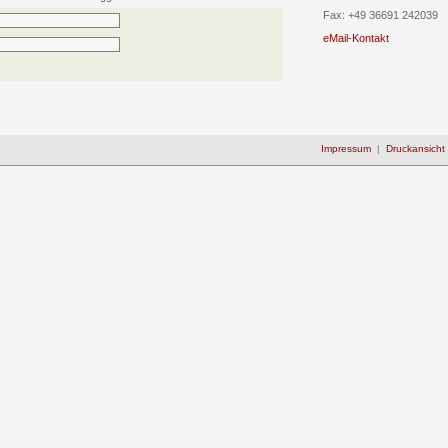
Fax: +49 36691 242039
eMail-Kontakt
Impressum
|
Druckansicht