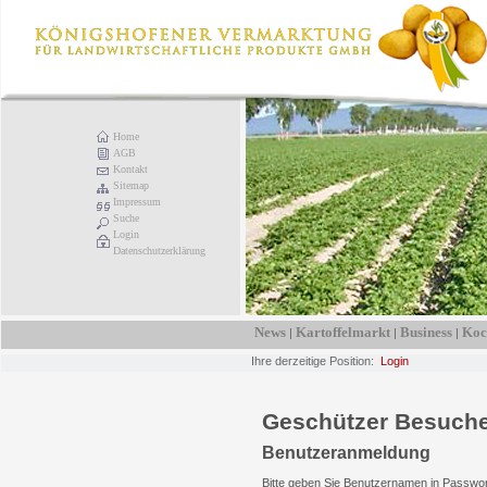
Home
AGB
Kontakt
Sitemap
Impressum
Suche
Login
Datenschutzerklärung
News
Kartoffelmarkt
Business
Koc
|
|
|
Ihre derzeitige Position:
Login
Geschützer Besuche
Benutzeranmeldung
Bitte geben Sie Benutzernamen in Passwor