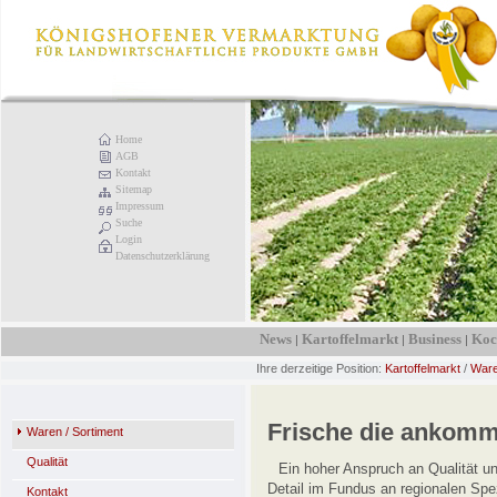
Home
AGB
Kontakt
Sitemap
Impressum
Suche
Login
Datenschutzerklärung
News
Kartoffelmarkt
Business
Koc
|
|
|
Ihre derzeitige Position:
Kartoffelmarkt
/
Ware
Frische die ankommt
Waren / Sortiment
Qualität
Ein hoher Anspruch an Qualität u
Detail im Fundus an regionalen Spe
Kontakt