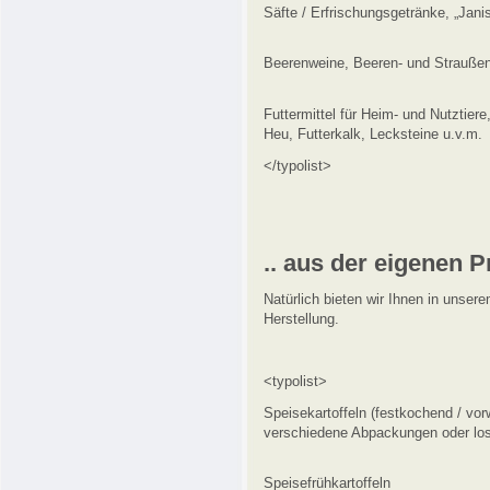
Säfte / Erfrischungsgetränke, „Jani
Beerenweine, Beeren- und Straußen
Futtermittel für Heim- und Nutztier
Heu, Futterkalk, Lecksteine u.v.m.
</typolist>
.. aus der eigenen 
Natürlich bieten wir Ihnen in unser
Herstellung.
<typolist>
Speisekartoffeln (festkochend / vo
verschiedene Abpackungen oder lo
Speisefrühkartoffeln