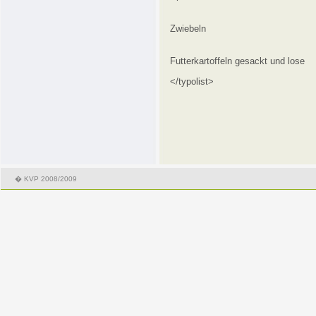
Zwiebeln
Futterkartoffeln gesackt und lose
</typolist>
� KVP 2008/2009