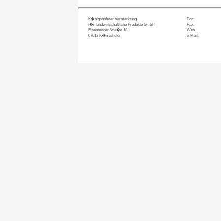
K�nigshofener Vermarktung
Fon:
f�r landwirtschaftliche Produkte GmbH
Fax:
Eisenberger Stra�e 18
Web
07613 K�nigshofen
e-Mail: