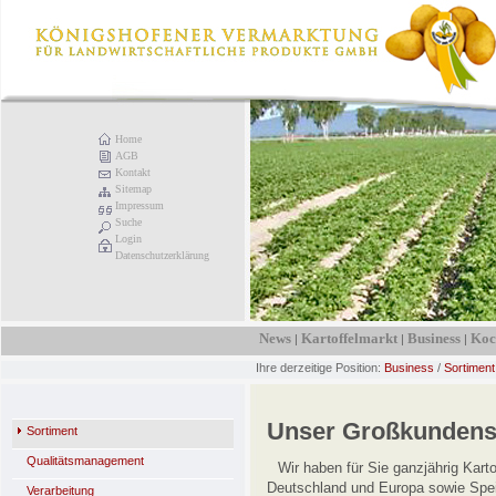
Home
AGB
Kontakt
Sitemap
Impressum
Suche
Login
Datenschutzerklärung
News
Kartoffelmarkt
Business
Koc
|
|
|
Ihre derzeitige Position:
Business
/
Sortiment
Unser Großkundens
Sortiment
Qualitätsmanagement
Wir haben für Sie ganzjährig Karto
Deutschland und Europa sowie Spei
Verarbeitung