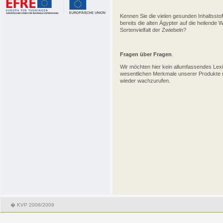
Kennen Sie die vielen gesunden Inhaltssto
bereits die alten Ägypter auf die heilende
Sortenvielfalt der Zwiebeln?
Fragen über Fragen
.
Wir möchten hier kein allumfassendes Lexik
wesentlichen Merkmale unserer Produkte nä
wieder wachzurufen.
� KVP 2008/2009