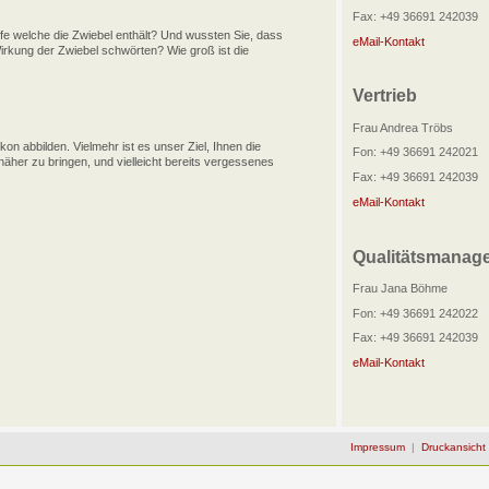
Fax: +49 36691 242039
ffe welche die Zwiebel enthält? Und wussten Sie, dass
eMail-Kontakt
 Wirkung der Zwiebel schwörten? Wie groß ist die
Vertrieb
Frau Andrea Tröbs
on abbilden. Vielmehr ist es unser Ziel, Ihnen die
Fon: +49 36691 242021
her zu bringen, und vielleicht bereits vergessenes
Fax: +49 36691 242039
eMail-Kontakt
Qualitätsmanag
Frau Jana Böhme
Fon: +49 36691 242022
Fax: +49 36691 242039
eMail-Kontakt
Impressum
|
Druckansicht