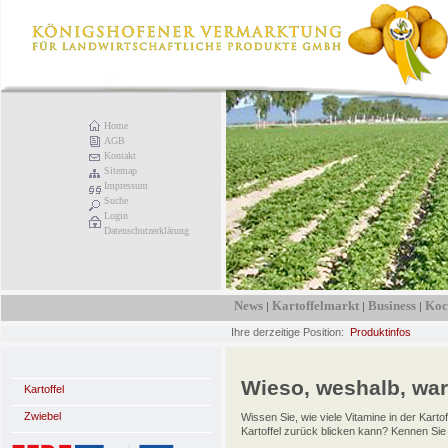
Home
AGB
Kontakt
Sitemap
Impressum
Suche
Login
Datenschutzerklärung
News
Kartoffelmarkt
Business
Koc
|
|
|
Ihre derzeitige Position:
Produktinfos
Wieso, weshalb, waru
Kartoffel
Zwiebel
Wissen Sie, wie viele Vitamine in der Kar
Kartoffel zurück blicken kann? Kennen Sie ei