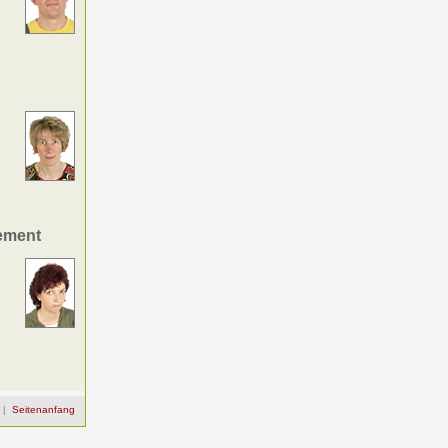
ement
|
Seitenanfang