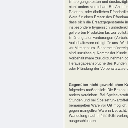
Entsorgungskosten und diesbezügli
nicht anders vereinbart. Bei Anliefe
Paletten, oder ähnlichen Pfandartike
Ware für einen Ersatz des Pfandmat
dass sich die Ersatzgegenstände in
insbesondere hygienisch unbedenkl
gelieferten Produkten bis zur voll
Erfüllung aller Forderungen (Vorbeh
Vorbehaltsware erfolgt für uns. Wi
wir Miteigentum. Sicherheitsübere
sind unzulässig. Kommt der Kunde i
Vorbehaltsware zurückzunehmen ode
Herausgabeansprüche des Kunden g
oder Pfändung der Vorbehaltsware du
Gegenüber nicht gewerblichen 
folgendes maßgeblich: Die Bezahlun
anders vereinbart. Bei Speisekartof
Stunden und bei Speisefrühkartoffe
bemängelten Ware vor Ort möglich
gegen mangelfrei Ware in Betracht. 
Wandelung nach § 462 BGB verlang
ausgeschlossen.