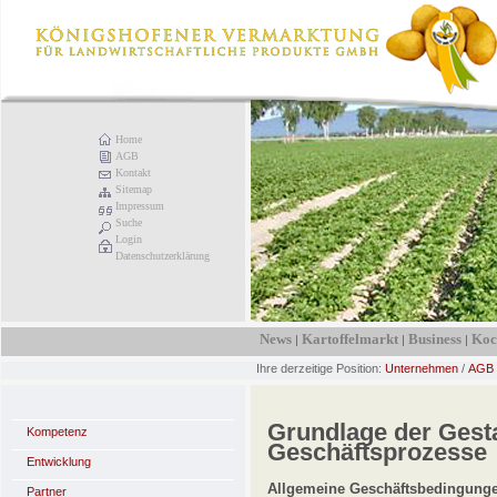
Home
AGB
Kontakt
Sitemap
Impressum
Suche
Login
Datenschutzerklärung
News
Kartoffelmarkt
Business
Koc
|
|
|
Ihre derzeitige Position:
Unternehmen
/
AGB
Grundlage der Gest
Kompetenz
Geschäftsprozesse
Entwicklung
Allgemeine Geschäftsbedingung
Partner