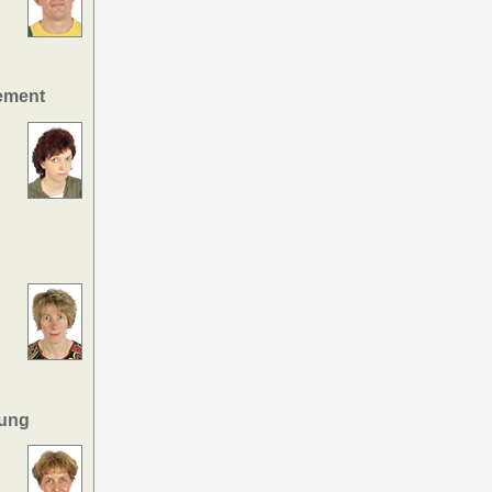
ement
tung