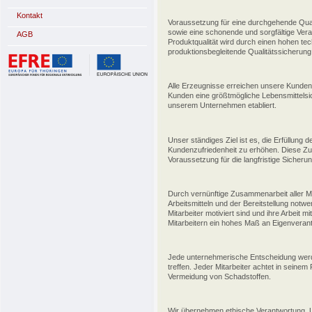
Kontakt
Voraussetzung für eine durchgehende Quali
sowie eine schonende und sorgfältige Vera
AGB
Produktqualität wird durch einen hohen te
produktionsbegleitende Qualitätssicherung 
Alle Erzeugnisse erreichen unsere Kunden
Kunden eine größtmögliche Lebensmittelsi
unserem Unternehmen etabliert.
Unser ständiges Ziel ist es, die Erfüllung
Kundenzufriedenheit zu erhöhen. Diese Zufri
Voraussetzung für die langfristige Sicher
Durch vernünftige Zusammenarbeit aller Mi
Arbeitsmitteln und der Bereitstellung notwe
Mitarbeiter motiviert sind und ihre Arbeit m
Mitarbeitern ein hohes Maß an Eigenveran
Jede unternehmerische Entscheidung werd
treffen. Jeder Mitarbeiter achtet in seine
Vermeidung von Schadstoffen.
Wir übernehmen ethische Verantwortung. U