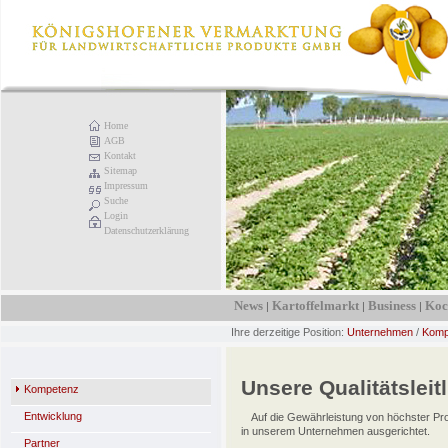
Home
AGB
Kontakt
Sitemap
Impressum
Suche
Login
Datenschutzerklärung
News
Kartoffelmarkt
Business
Koc
|
|
|
Ihre derzeitige Position:
Unternehmen
/
Komp
Unsere Qualitätsleitl
Kompetenz
Entwicklung
Auf die Gewährleistung von höchster Pro
in unserem Unternehmen ausgerichtet.
Partner