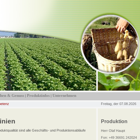
hen & Genuss
Produktinfos
Unternehmen
|
|
etenz
Freitag, der 07.08.2026
inien
Produktion
duktqualität sind alle Geschäfts- und Produktionsabläufe
Herr Olaf Haupt
Fon: +49 36691 242024