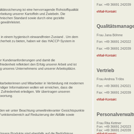
Fax: +49 36691 242039
tätssicherung ist eine hervorragende Rohstoffqualität
eMail-Kontakt
rbeitung unserer Kartoffeln und Zwiebeln. Die
chnischen Standard sowie durch eine gezielte
gewährleistet.
Qualitätsmanag
Frau Jana Böhme
 in einem hygienisch einwandfreien Zustand . Um dem
cherheit zu bieten, haben wir das HACCP-System in
Fon: +49 36691 242022
Fax: +49 36691 242039
eMail-Kontakt
 der Kundenanforderungen und damit die
edenheit reflektiert den Erfolg unserer Arbeit und ist
ung unseres Unternehmens und unserer Arbeitsplätze.
Vertrieb
Frau Andrea Tröbs
tarbeiterinnen und Mitarbeiter in Verbindung mit modernen
Fon: +49 36691 242021
ndiger Informationen wollen wir erreichen, dass die
it Zufriedenheit erledigen. Wir übertragen unseren
Fax: +49 36691 242039
twortung.
eMail-Kontakt
en wir unter Beachtung umweltrelevanter Gesichtspunkte
Personalverwal
m Funktionsbereich auf Reduzierung der Abfälle sowie
Frau Rita Kettner
Fon: +49 36691 242023
Fax: +49 36691 242039
nsere Produkte sind ebenfalls auf die Bedürfnisse
eMail-Kontakt