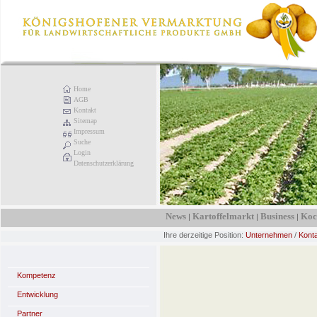
Home
AGB
Kontakt
Sitemap
Impressum
Suche
Login
Datenschutzerklärung
News
Kartoffelmarkt
Business
Koc
|
|
|
Ihre derzeitige Position:
Unternehmen
/
Kont
Kompetenz
Entwicklung
Partner