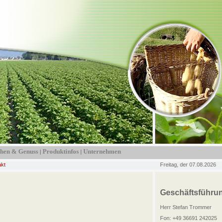
hen & Genuss
Produktinfos
Unternehmen
|
|
akt
Freitag, der 07.08.2026
Geschäftsführu
Herr Stefan Trommer
Fon: +49 36691 242025