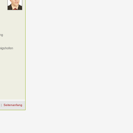
ng
nigshofen
|
Seitenanfang