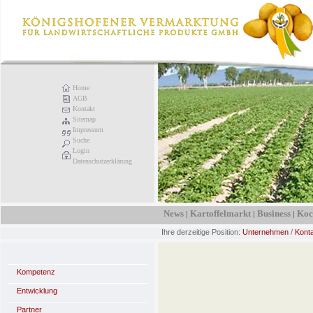
Home
AGB
Kontakt
Sitemap
Impressum
Suche
Login
Datenschutzerklärung
News
Kartoffelmarkt
Business
Koc
|
|
|
Ihre derzeitige Position:
Unternehmen
/
Kont
Kompetenz
Entwicklung
Partner