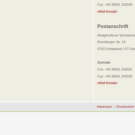
Fax: +49 36691 242039
eMail-Kontakt
Postanschrift
Königshofener Vermarktu
Eisenberger Str. 19
07613 Heideland / OT Kö
Zentrale
Fon: +49 36691 242020
Fax: +49 36691 242039
eMail-Kontakt
Impressum
|
Druckansicht