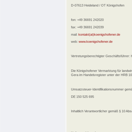
D-07613 Heideland / OT Königshofen
fon: +49 36691 242020
fax: +49 36691 242039
mail:
kontakt(at)koenigshofener.de
web:
www.koenigshofener.de
Vertretungsberechtigter Geschäftsführer:
Die Königshofener Vermarktung für landwi
Gera im Handelsregister unter der HRB 10
Umsatzsteuer-Identifikationsnummer gem
DE 150 525 695
Inhaltlich Verantwortlicher gemäß § 10 A