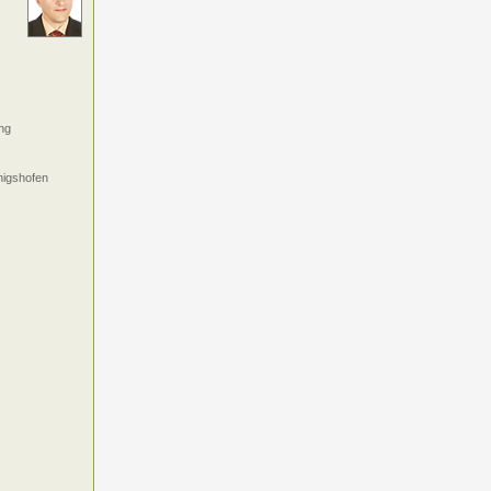
ng
nigshofen