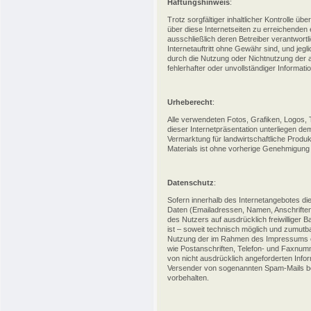
Haftungshinweis
:
Trotz sorgfältiger inhaltlicher Kontrolle ü
über diese Internetseiten zu erreichenden e
ausschließlich deren Betreiber verantwortl
Internetauftritt ohne Gewähr sind, und jegli
durch die Nutzung oder Nichtnutzung der 
fehlerhafter oder unvollständiger Informa
Urheberecht
:
Alle verwendeten Fotos, Grafiken, Logos, T
dieser Internetpräsentation unterliegen d
Vermarktung für landwirtschaftliche Prod
Materials ist ohne vorherige Genehmigung
Datenschutz
:
Sofern innerhalb des Internetangebotes die
Daten (Emailadressen, Namen, Anschriften)
des Nutzers auf ausdrücklich freiwilliger 
ist – soweit technisch möglich und zumutb
Nutzung der im Rahmen des Impressums od
wie Postanschriften, Telefon- und Faxnu
von nicht ausdrücklich angeforderten Inform
Versender von sogenannten Spam-Mails be
vorbehalten.