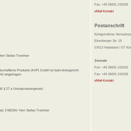
Fax: +49 36691 242039
eMail-Kontakt
Postanschrift
Königshofener Vermarktu
Eisenberger Str. 19
07613 Heideland / OT Kö
 Herr Stefan Trommer
Zentrale
Fon: +49 36691 242020
rtschaftliche Produkte (KVP) GmbH ist beim Amtsgericht
Fax: +49 36691 242039
42 eingetragen.
eMail-Kontakt
äß § 27 a Umsatzsteuergesetz:
bsatz 3 MDStV: Herr Stefan Trommer