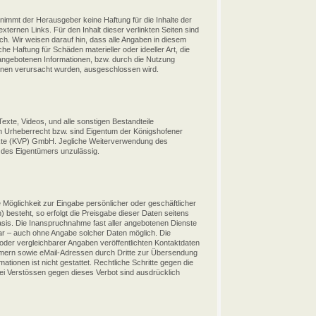
bernimmt der Herausgeber keine Haftung für die Inhalte der
xternen Links. Für den Inhalt dieser verlinkten Seiten sind
ich. Wir weisen darauf hin, dass alle Angaben in diesem
che Haftung für Schäden materieller oder ideeller Art, die
angebotenen Informationen, bzw. durch die Nutzung
tionen verursacht wurden, ausgeschlossen wird.
exte, Videos, und alle sonstigen Bestandteile
em Urheberrecht bzw. sind Eigentum der Königshofener
ukte (KVP) GmbH. Jegliche Weiterverwendung des
 des Eigentümers unzulässig.
 Möglichkeit zur Eingabe persönlicher oder geschäftlicher
 besteht, so erfolgt die Preisgabe dieser Daten seitens
Basis. Die Inanspruchnahme fast aller angebotenen Dienste
ar – auch ohne Angabe solcher Daten möglich. Die
er vergleichbarer Angaben veröffentlichten Kontaktdaten
mmern sowie eMail-Adressen durch Dritte zur Übersendung
ationen ist nicht gestattet. Rechtliche Schritte gegen die
i Verstössen gegen dieses Verbot sind ausdrücklich