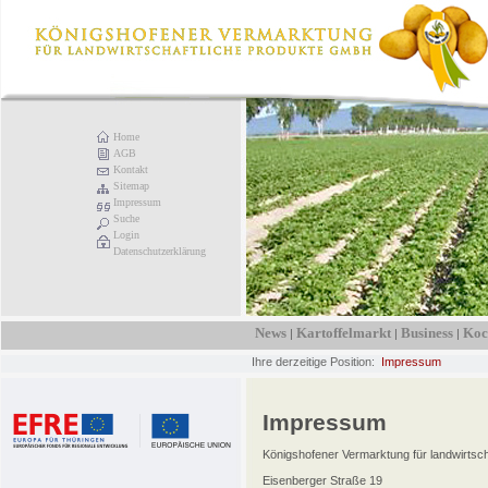
Home
AGB
Kontakt
Sitemap
Impressum
Suche
Login
Datenschutzerklärung
News
Kartoffelmarkt
Business
Koc
|
|
|
Ihre derzeitige Position:
Impressum
Impressum
Königshofener Vermarktung für landwirtsc
Eisenberger Straße 19