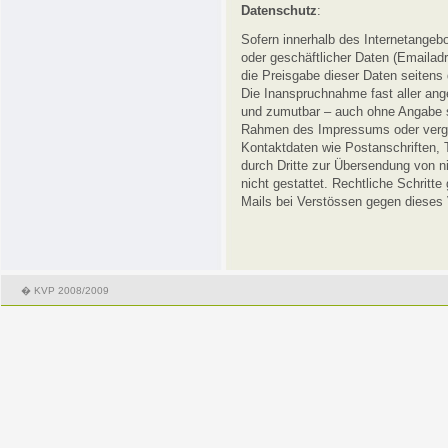
Datenschutz
:
Sofern innerhalb des Internetangebo
oder geschäftlicher Daten (Emailadr
die Preisgabe dieser Daten seitens d
Die Inanspruchnahme fast aller ang
und zumutbar – auch ohne Angabe s
Rahmen des Impressums oder vergle
Kontaktdaten wie Postanschriften,
durch Dritte zur Übersendung von ni
nicht gestattet. Rechtliche Schrit
Mails bei Verstössen gegen dieses 
� KVP 2008/2009