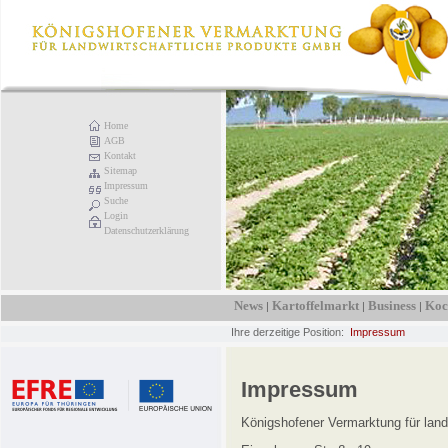
Home
AGB
Kontakt
Sitemap
Impressum
Suche
Login
Datenschutzerklärung
News
Kartoffelmarkt
Business
Koc
|
|
|
Ihre derzeitige Position:
Impressum
Impressum
Königshofener Vermarktung für lan