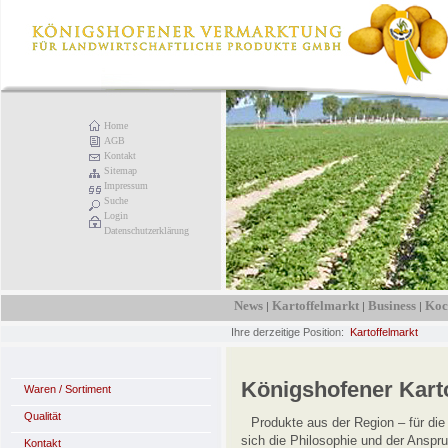
Home
AGB
Kontakt
Sitemap
Impressum
Suche
Login
Datenschutzerklärung
News
Kartoffelmarkt
Business
Koc
|
|
|
Ihre derzeitige Position:
Kartoffelmarkt
Königshofener Kart
Waren / Sortiment
Qualität
Produkte aus der Region – für di
sich die Philosophie und der Anspr
Kontakt