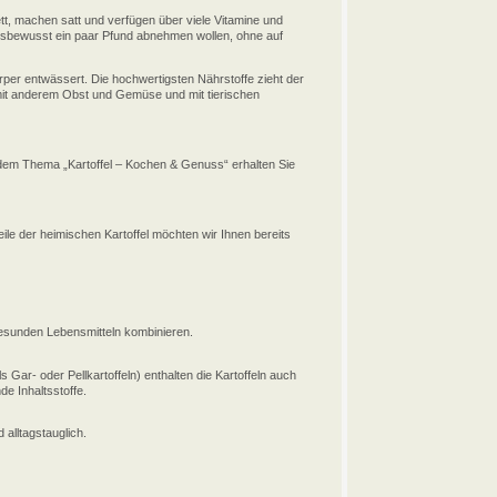
ett, machen satt und verfügen über viele Vitamine und
heitsbewusst ein paar Pfund abnehmen wollen, ohne auf
per entwässert. Die hochwertigsten Nährstoffe zieht der
 mit anderem Obst und Gemüse und mit tierischen
dem Thema „Kartoffel – Kochen & Genuss“ erhalten Sie
ile der heimischen Kartoffel möchten wir Ihnen bereits
 gesunden Lebensmitteln kombinieren.
 Gar- oder Pellkartoffeln) enthalten die Kartoffeln auch
e Inhaltsstoffe.
 alltagstauglich.