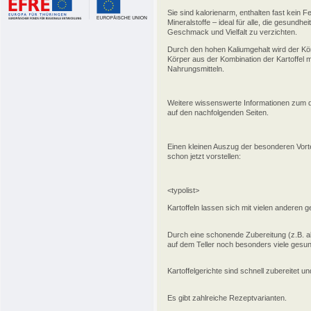
Sie sind kalorienarm, enthalten fast kein F
Mineralstoffe – ideal für alle, die gesund
Geschmack und Vielfalt zu verzichten.
Durch den hohen Kaliumgehalt wird der Kör
Körper aus der Kombination der Kartoffel
Nahrungsmitteln.
Weitere wissenswerte Informationen zum 
auf den nachfolgenden Seiten.
Einen kleinen Auszug der besonderen Vorte
schon jetzt vorstellen:
<typolist>
Kartoffeln lassen sich mit vielen anderen
Durch eine schonende Zubereitung (z.B. als
auf dem Teller noch besonders viele gesund
Kartoffelgerichte sind schnell zubereitet und
Es gibt zahlreiche Rezeptvarianten.