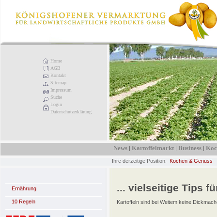
Home
AGB
Kontakt
Sitemap
Impressum
Suche
Login
Datenschutzerklärung
News
Kartoffelmarkt
Business
Koc
|
|
|
Ihre derzeitige Position:
Kochen & Genuss
... vielseitige Tips fü
Ernährung
10 Regeln
Kartoffeln sind bei Weitem keine Dickmach