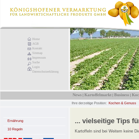
Home
AGB
Kontakt
Sitemap
Impressum
Suche
Login
Datenschutzerklärung
News
Kartoffelmarkt
Business
Koc
|
|
|
Ihre derzeitige Position:
Kochen & Genuss
... vielseitige Tips fü
Ernährung
10 Regeln
Kartoffeln sind bei Weitem keine D