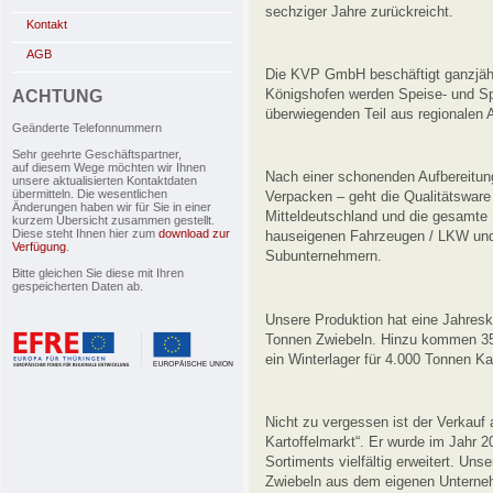
sechziger Jahre zurückreicht.
Kontakt
AGB
Die KVP GmbH beschäftigt ganzjähr
Königshofen werden Speise- und Sp
ACHTUNG
überwiegenden Teil aus regionalen 
Geänderte Telefonnummern
Sehr geehrte Geschäftspartner,
auf diesem Wege möchten wir Ihnen
Nach einer schonenden Aufbereitun
unsere aktualisierten Kontaktdaten
übermitteln. Die wesentlichen
Verpacken – geht die Qualitätswar
Änderungen haben wir für Sie in einer
Mitteldeutschland und die gesamte 
kurzem Übersicht zusammen gestellt.
Diese steht Ihnen hier zum
download zur
hauseigenen Fahrzeugen / LKW und
Verfügung
.
Subunternehmern.
Bitte gleichen Sie diese mit Ihren
gespeicherten Daten ab.
Unsere Produktion hat eine Jahresk
Tonnen Zwiebeln. Hinzu kommen 350
ein Winterlager für 4.000 Tonnen Kar
Nicht zu vergessen ist der Verkauf
Kartoffelmarkt“. Er wurde im Jahr 2
Sortiments vielfältig erweitert. Uns
Zwiebeln aus dem eigenen Unterneh