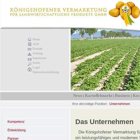
Home
AGB
Kontakt
Sitemap
Impressum
Suche
Login
Datenschutzerklärung
News
Kartoffelmarkt
Business
Koc
|
|
|
Ihre derzeitige Position:
Unternehmen
Das Unternehmen
Kompetenz
Entwicklung
Die Königshofener Vermarktung fü
ein leistungsfähiges und modernes
Partner