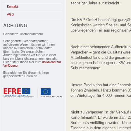
sechziger Jahre zurückreicht.
Kontakt
AGB
Die KVP GmbH beschäftigt ganzjähr
Königshofen werden Speise- und Sp
ACHTUNG
überwiegenden Teil aus regionalen 
Geänderte Telefonnummern
Sehr geehrte Geschäftspartner,
auf diesem Wege möchten wir Ihnen
Nach einer schonenden Aufbereitun
unsere aktualisierten Kontaktdaten
übermitteln. Die wesentlichen
Verpacken – geht die Qualitätswar
Änderungen haben wir für Sie in einer
Mitteldeutschland und die gesamte 
kurzem Übersicht zusammen gestellt.
Diese steht Ihnen hier zum
download zur
hauseigenen Fahrzeugen / LKW und
Verfügung
.
Subunternehmern.
Bitte gleichen Sie diese mit Ihren
gespeicherten Daten ab.
Unsere Produktion hat eine Jahresk
Tonnen Zwiebeln. Hinzu kommen 350
ein Winterlager für 4.000 Tonnen Kar
Nicht zu vergessen ist der Verkauf
Kartoffelmarkt“. Er wurde im Jahr 2
Sortiments vielfältig erweitert. Uns
Zwiebeln aus dem eigenen Unterneh