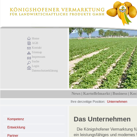
Home
AGB
Kontakt
Sitemap
Impressum
Suche
Login
Datenschutzerklärung
News
Kartoffelmarkt
Business
Koc
|
|
|
Ihre derzeitige Position:
Unternehmen
Das Unternehmen
Kompetenz
Entwicklung
Die Königshofener Vermarktung fü
ein leistungsfähiges und modernes
Partner