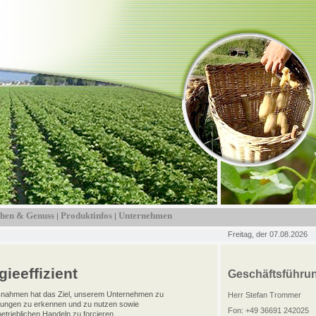
hen & Genuss
Produktinfos
Unternehmen
|
|
Freitag, der 07.08.2026
ieeffizient
Geschäftsführu
nahmen hat das Ziel, unserem Unternehmen zu
Herr Stefan Trommer
arungen zu erkennen und zu nutzen sowie
Fon: +49 36691 242025
etrieblichen Handeln zu forcieren.