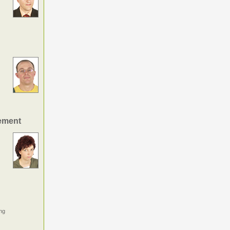
ement
ng