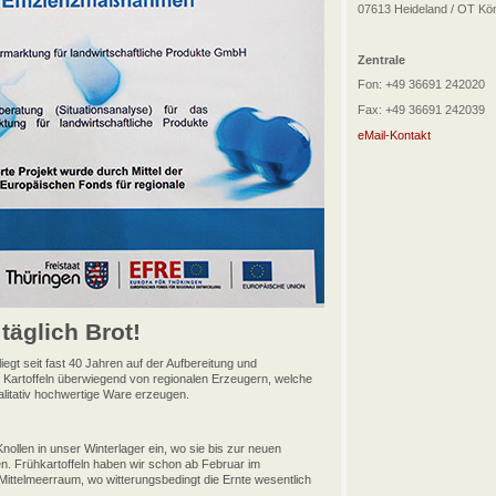
07613 Heideland / OT Kö
Zentrale
Fon: +49 36691 242020
Fax: +49 36691 242039
eMail-Kontakt
 täglich Brot!
t seit fast 40 Jahren auf der Aufbereitung und
e Kartoffeln überwiegend von regionalen Erzeugern, welche
alitativ hochwertige Ware erzeugen.
Knollen in unser Winterlager ein, wo sie bis zur neuen
en. Frühkartoffeln haben wir schon ab Februar im
ittelmeerraum, wo witterungsbedingt die Ernte wesentlich