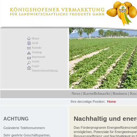
Home
AGB
Kontakt
Sitemap
Impressum
Suche
Login
Datenschutzerklärung
News
Kartoffelmarkt
Business
Koc
|
|
|
Ihre derzeitige Position:
Home
Nachhaltig und energ
ACHTUNG
Das Förderprogramm Energieeffizienzmaß
Geänderte Telefonnummern
ermöglichen, Potenziale für Energieeinsp
Sehr geehrte Geschäftspartner,
Resourceneffizienz und Nachhaltigkeit im b