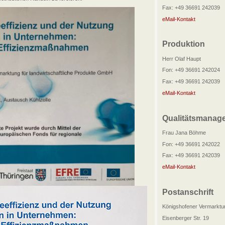
Fax: +49 36691 242039
eMail-Kontakt
Produktion
Herr Olaf Haupt
Fon: +49 36691 242024
Fax: +49 36691 242039
eMail-Kontakt
Qualitätsmanag
Frau Jana Böhme
Fon: +49 36691 242022
Fax: +49 36691 242039
eMail-Kontakt
Postanschrift
Königshofener Vermarktu
Eisenberger Str. 19