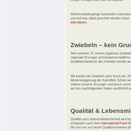
Welche Arbeitsgänge tatsächlich zwischen
und auf was dabei geachtet werden muss –
informieren
.
Zwiebeln – kein Gru
Seit nunmehr 15 Jahren ergänzen Zwiebeln
regionale Erzeuger und landwirtschaftliche
Qualitätsstandards die Zwiebeln bereits aufb
Wir kaufen die Zwiebeln stets frisch ein. E
Wintereinlagerung der Kartoffeln, führen w
seitens unserer Erzeuger und durch unser
auf den nachfolgenden Seiten ausführlich
i
Qualität & Lebensmit
Qualität und Lebensmittelsicherheit wird 
erfolgreich nach dem
International-Food-St
Sie von uns nur beste Qualität erwarten dü