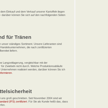
 dem Einkauf und dem Verkauf unserer Kartoffeln liegen
 darüber können Sie sich auf den nachfolgenden Seiten
nd für Tränen
 unser ständiges Sortiment. Unsere Lieferanten sind
 Handelsunternehmen, die nach zertifizierten
ereitet liefern.
ine Langzeitlagerung, vergleichbar mit der
ir für Zwiebeln nicht durch. Welche Produktionsabläufe
 Unternehmen realisiert werden, darüber können Sis ich
nformieren
.
telsicherheit
bei uns groß geschrieben. Seit November 2004 sind wir
andard (IFS) zertifiziert
. Für Sie als Kunde heißt das, dass
rfen.