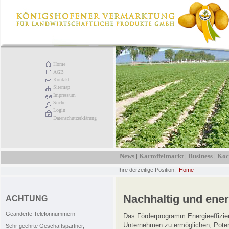
Home
AGB
Kontakt
Sitemap
Impressum
Suche
Login
Datenschutzerklärung
News
Kartoffelmarkt
Business
Koc
|
|
|
Ihre derzeitige Position:
Home
Nachhaltig und energ
ACHTUNG
Geänderte Telefonnummern
Das Förderprogramm Energieeffizi
Unternehmen zu ermöglichen, Poten
Sehr geehrte Geschäftspartner,