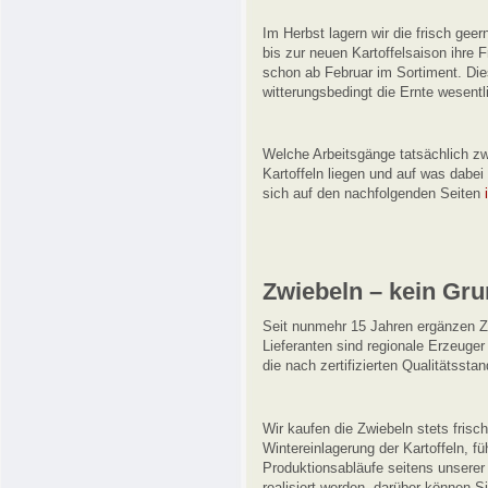
Im Herbst lagern wir die frisch geer
bis zur neuen Kartoffelsaison ihre 
schon ab Februar im Sortiment. D
witterungsbedingt die Ernte wesentli
Welche Arbeitsgänge tatsächlich z
Kartoffeln liegen und auf was dabe
sich auf den nachfolgenden Seiten
Zwiebeln – kein Gru
Seit nunmehr 15 Jahren ergänzen Z
Lieferanten sind regionale Erzeuge
die nach zertifizierten Qualitätsstan
Wir kaufen die Zwiebeln stets frisch
Wintereinlagerung der Kartoffeln, fü
Produktionsabläufe seitens unsere
realisiert werden, darüber können S