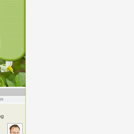
026
ng