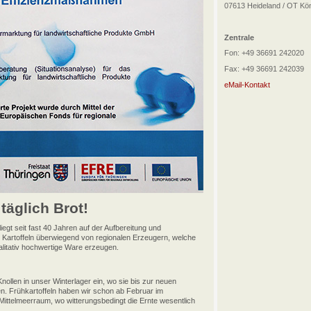
07613 Heideland / OT Kö
Zentrale
Fon: +49 36691 242020
Fax: +49 36691 242039
eMail-Kontakt
 täglich Brot!
t seit fast 40 Jahren auf der Aufbereitung und
e Kartoffeln überwiegend von regionalen Erzeugern, welche
alitativ hochwertige Ware erzeugen.
Knollen in unser Winterlager ein, wo sie bis zur neuen
en. Frühkartoffeln haben wir schon ab Februar im
ittelmeerraum, wo witterungsbedingt die Ernte wesentlich