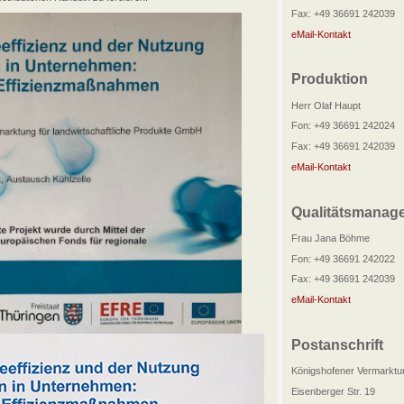
Fax: +49 36691 242039
eMail-Kontakt
Produktion
Herr Olaf Haupt
Fon: +49 36691 242024
Fax: +49 36691 242039
eMail-Kontakt
Qualitätsmanag
Frau Jana Böhme
Fon: +49 36691 242022
Fax: +49 36691 242039
eMail-Kontakt
Postanschrift
Königshofener Vermarktu
Eisenberger Str. 19