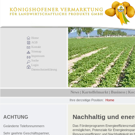
Home
AGB
Kontakt
Sitemap
Impressum
Suche
Login
Datenschutzerklärung
News
Kartoffelmarkt
Business
Koc
|
|
|
Ihre derzeitige Position:
Home
Nachhaltig und energ
ACHTUNG
Das Förderprogramm Energieeffizienzmaß
Geänderte Telefonnummern
ermöglichen, Potenziale für Energieeinsp
Sehr geehrte Geschäftspartner,
Resourceneffizienz und Nachhaltigkeit im b