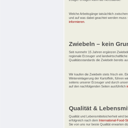
Welche Arbeitsgänge tatsächlich zwischen
und auf was dabei geachtet werden muss –
informieren
.
Zwiebeln – kein Gru
Seit nunmehr 15 Jahren ergänzen Zwiebeln
regionale Erzeuger und landwirtschaftliche
Qualitätsstandards die Zwiebeln bereits aufb
Wir kaufen die Zwiebeln stets frisch ein. E
Wintereinlagerung der Kartoffeln, führen w
seitens unserer Erzeuger und durch unser
auf den nachfolgenden Seiten ausführlich
i
Qualität & Lebensmit
Qualität und Lebensmittelsicherheit wird 
erfolgreich nach dem
International-Food-St
Sie von uns nur beste Qualität erwarten dü