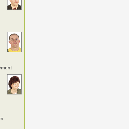
ement
ng