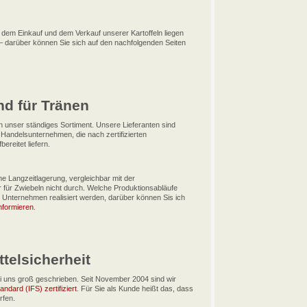
 dem Einkauf und dem Verkauf unserer Kartoffeln liegen
 darüber können Sie sich auf den nachfolgenden Seiten
nd für Tränen
 unser ständiges Sortiment. Unsere Lieferanten sind
 Handelsunternehmen, die nach zertifizierten
ereitet liefern.
ine Langzeitlagerung, vergleichbar mit der
ir für Zwiebeln nicht durch. Welche Produktionsabläufe
 Unternehmen realisiert werden, darüber können Sis ich
nformieren
.
telsicherheit
bei uns groß geschrieben. Seit November 2004 sind wir
andard (IFS) zertifiziert
. Für Sie als Kunde heißt das, dass
rfen.